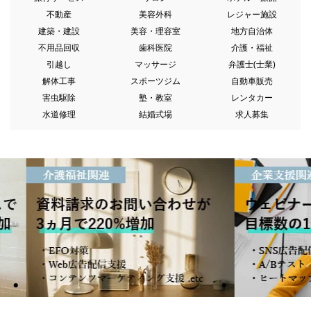
不動産
美容外科
レジャー施設
建築・建設
美容・理容室
地方自治体
不用品回収
歯科医院
介護・福祉
引越し
マッサージ
弁護士(士業)
解体工事
スポーツジム
自動車販売
害虫駆除
塾・教室
レンタカー
水道修理
結婚式場
求人募集