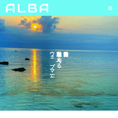
ウ
を
ェ
え
ブ
る
マ
ケ
テ
ィ
ン
グ