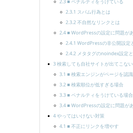
2.3
■ ペナルティをうけている
2.3.1
スパム行為とは
2.3.2
不自然なリンクとは
2.4
■ WordPressの設定に問題が
2.4.1
WordPressの非公開設定
2.4.2
メタタグのnoindex設定
3
検索しても自社サイトが出てこない
3.1
■ 検索エンジンがページを認
3.2
■ 検索順位が低すぎる場合
3.3
■ ペナルティをうけている場
3.4
■ WordPressの設定に問題
4
やってはいけない対策
4.1
■ 不正にリンクを増やす