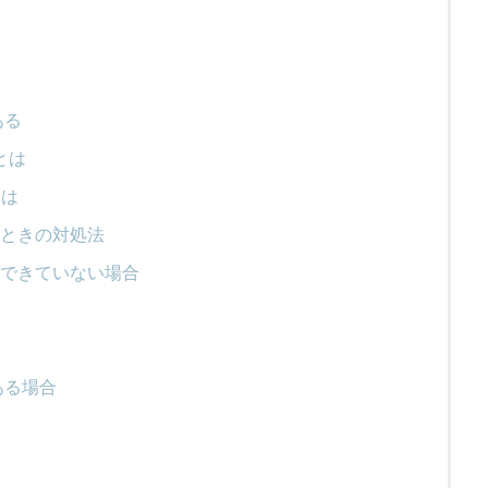
ある
とは
とは
ときの対処法
識できていない場合
合
がある場合