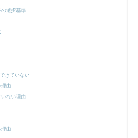
ジの選択基準
法
由
識できていない
い理由
ていない理由
る理由