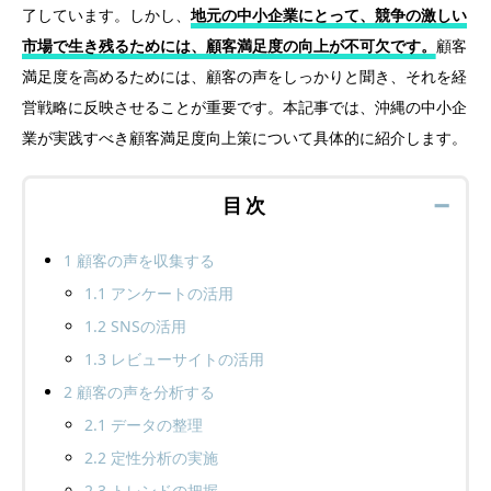
了しています。しかし、
地元の中小企業にとって、競争の激しい
市場で生き残るためには、顧客満足度の向上が不可欠です。
顧客
満足度を高めるためには、顧客の声をしっかりと聞き、それを経
営戦略に反映させることが重要です。本記事では、沖縄の中小企
業が実践すべき顧客満足度向上策について具体的に紹介します。
目次
➖
1
顧客の声を収集する
1.1
アンケートの活用
1.2
SNSの活用
1.3
レビューサイトの活用
2
顧客の声を分析する
2.1
データの整理
2.2
定性分析の実施
2.3
トレンドの把握