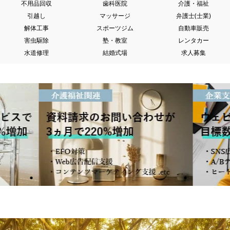
不用品回収
歯科医院
介護・福祉
引越し
マッサージ
弁護士(士業)
解体工事
スポーツジム
自動車販売
害虫駆除
塾・教室
レンタカー
水道修理
結婚式場
求人募集